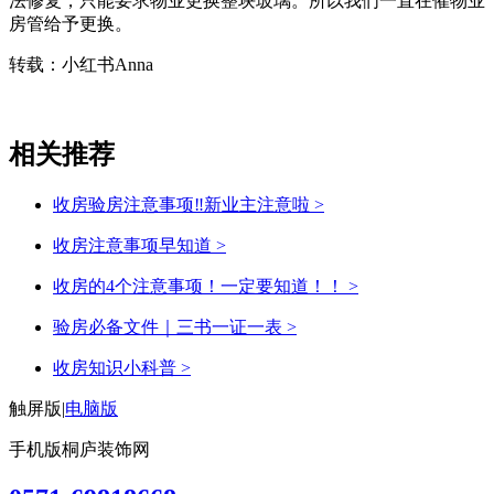
法修复，只能要求物业更换整块玻璃。所以我们一直在催物业
房管给予更换。
转载：小红书Anna
相关推荐
收房验房注意事项‼新业主注意啦
>
收房注意事项早知道
>
收房的4个注意事项！一定要知道！！
>
验房必备文件｜三书一证一表
>
收房知识小科普
>
触屏版
|
电脑版
手机版桐庐装饰网