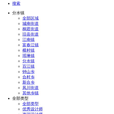
搜索
分水镇
全部区域
城南街道
桐君街道
旧县街道
江南镇
富春江镇
横村镇
瑶琳镇
分水镇
百江镇
钟山乡
合村乡
新合乡
凤川街道
其他乡镇
全部类型
全部类型
优秀设计师